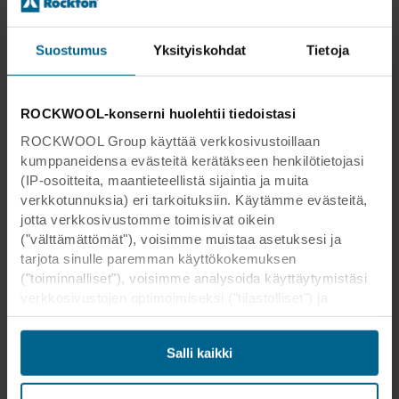
Suostumus
Yksityiskohdat
Tietoja
ROCKWOOL-konserni huolehtii tiedoistasi
ROCKWOOL Group käyttää verkkosivustoillaan
kumppaneidensa evästeitä kerätäkseen henkilötietojasi
(IP-osoitteita, maantieteellistä sijaintia ja muita
verkkotunnuksia) eri tarkoituksiin. Käytämme evästeitä,
jotta verkkosivustomme toimisivat oikein
("välttämättömät"), voisimme muistaa asetuksesi ja
tarjota sinulle paremman käyttökokemuksen
("toiminnalliset"), voisimme analysoida käyttäytymistäsi
verkkosivustojen optimoimiseksi ("tilastolliset") ja
kohdistaaksemme sisältömme ja mainoksemme
sosiaalisessa mediassa sekä ulkoisissa
Salli kaikki
verkkosivustoissa perustuen käyttäytymiseesi
verkkosivustoillamme ("markkinointi"). Tietoja
verkkosivustomme käytöstä voidaan luovuttaa