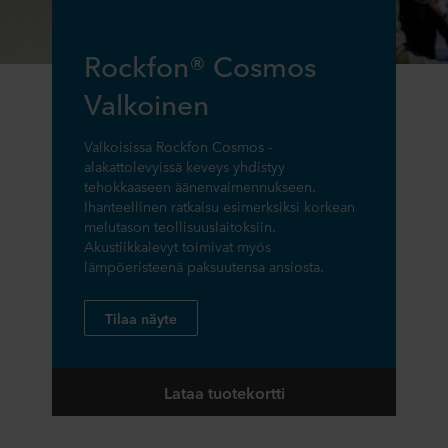
Rockfon® Cosmos
Valkoinen
Valkoisissa Rockfon Cosmos -
alakattolevyissä keveys yhdistyy
tehokkaaseen äänenvaimennukseen.
Ihanteellinen ratkaisu esimerksiksi korkean
melutason teollisuuslaitoksiin.
Akustiikkalevyt toimivat myös
lämpöeristeenä paksuutensa ansiosta.
Tilaa näyte
Lataa tuotekortti