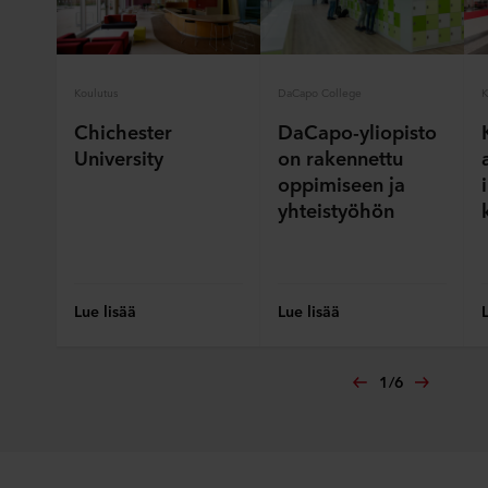
Koulutus
DaCapo College
K
Chichester
DaCapo-yliopisto
University
on rakennettu
oppimiseen ja
yhteistyöhön
Lue lisää
Lue lisää
1
/
6