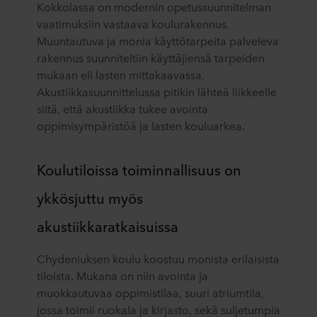
Kokkolassa on modernin opetussuunnitelman
vaatimuksiin vastaava koulurakennus.
Muuntautuva ja monia käyttötarpeita palveleva
rakennus suunniteltiin käyttäjiensä tarpeiden
mukaan eli lasten mittakaavassa.
Akustiikkasuunnittelussa pitikin lähteä liikkeelle
siitä, että akustiikka tukee avointa
oppimisympäristöä ja lasten kouluarkea.
Koulutiloissa toiminnallisuus on
ykkösjuttu myös
akustiikkaratkaisuissa
Chydeniuksen koulu koostuu monista erilaisista
tiloista. Mukana on niin avointa ja
muokkautuvaa oppimistilaa, suuri atriumtila,
jossa toimii ruokala ja kirjasto, sekä suljetumpia