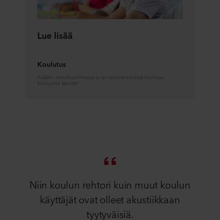
Lue lisää
Koulutus
Pidätkö onnellisemmassa ja terveellisemmässä koulussa
kuuluvista äänistä?
Niin koulun rehtori kuin muut koulun
käyttäjät ovat olleet akustiikkaan
tyytyväisiä.