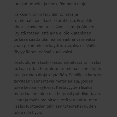
luokkahuoneita ja henkilökunnan tiloja.
Kaikkiin tiloihin tarvittiin toimiva ja
toiminnallinen akustiikkaratkaisu. Projektin
akustiikkasuunnittelija Anni Haataja Akukon
Oy:stä toteaa, että aina ei ole kuitenkaan
tärkeää saada tilan äänimaailma vaimeaksi
vaan pikemminkin käyttöön sopivaksi. Välillä
täytyy äänen päästä kuuluvaksi.
Koulutilojen akustiikkasuunnittelussa on lisäksi
tärkeää ottaa huomioon toiminnallisten tilojen
arki ja miten tiloja käytetään. Seinille ja kattoon
tarvitaan vaimentavia materiaaleja, joiden
tulee kestää käytössä. Kestävyyden lisäksi
materiaalien tulee olla helposti puhdistettavia.
Haataja myös mainitsee, että visuaalisuuden
lisäksi tuotteiden teknisen toteutettavuuden
tulee olla hyvä.