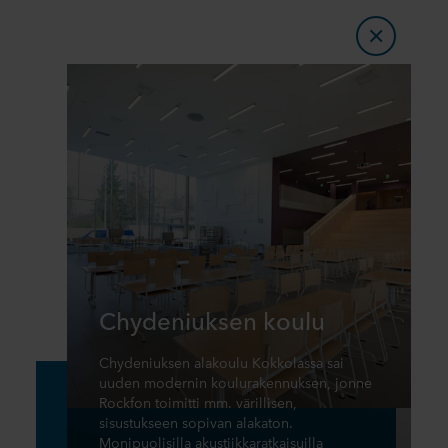
Chydeniuksen koulu
Chydeniuksen alakoulu Kokkolassa sai
uuden modernin koulurakennuksen, jonne
Rockfon toimitti mm. värillisen,
sisustukseen sopivan alakaton.
Monipuolisilla akustiikkaratkaisuilla