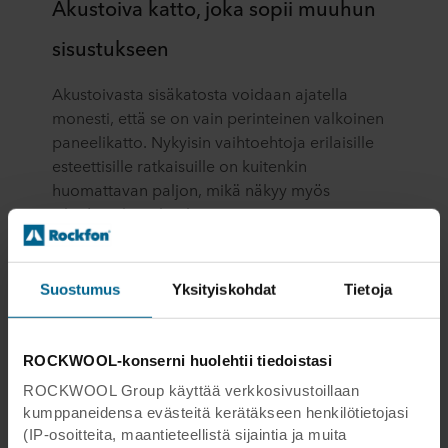
Akustoiva katto, joka sopii muuhun
sisustukseen
Akustoivasta sisäkatosta voidaan ajatella
monesti, että se on vain perinteinen valkoinen
paneelikatto. Nykyisin vaihtoehtoja erilaisille
esteettisille ratkaisuille on kuitenkin
huomattavan paljon, mikä näkyy myös
Chydeniuksen koulussa.
Koska värit näyttelivät tärkeää roolia koulun
sisätiloissa ja tilojen jaottelussa, oli värien
Suostumus
Yksityiskohdat
Tietoja
käyttö tärkeää myös akustiikkapaneeleissa.
Aulaan tehtiinkin värimaailmaan sopiva
värillinen akustoiva sisäkatto Rockfonin Color
ROCKWOOL-konserni huolehtii tiedoistasi
All Special -akustiikkapaneeleilla, jotka
ROCKWOOL Group käyttää verkkosivustoillaan
maalattiin halutulla violetilla värillä.
kumppaneidensa evästeitä kerätäkseen henkilötietojasi
(IP-osoitteita, maantieteellistä sijaintia ja muita
Yleisesti ottaen värillisen akustoivan sisäkaton