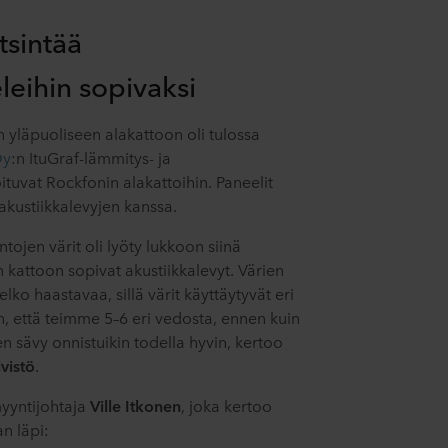
tsintää
eihin sopivaksi
 yläpuoliseen alakattoon oli tulossa
Oy
:n ItuGraf-lämmitys- ja
ituvat Rockfonin alakattoihin. Paneelit
akustiikkalevyjen kanssa.
ntojen värit oli lyöty lukkoon siinä
in kattoon sopivat akustiikkalevyt. Värien
lko haastavaa, sillä värit käyttäytyvät eri
sin, että teimme 5–6 eri vedosta, ennen kuin
 sävy onnistuikin todella hyvin, kertoo
ivistö
.
yyntijohtaja
Ville Itkonen
, joka kertoo
n läpi: