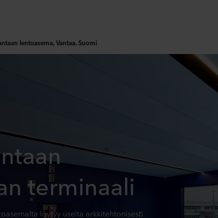
Vantaan lentoasema, Vantaa, Suomi
antaan
n terminaali
toasemalta löytyy useita arkkitehtonisesti