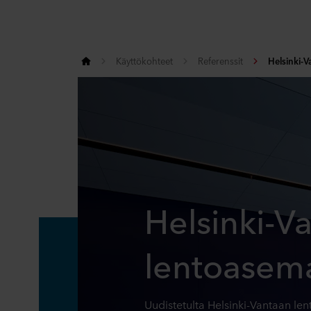
Käyttökohteet
Referenssit
Helsinki-
Helsinki-V
lentoasema
Uudistetulta Helsinki-Vantaan len