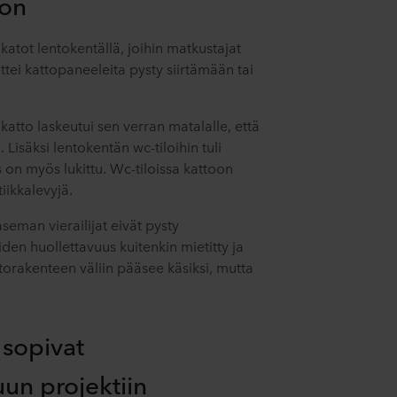
oon
akatot lentokentällä, joihin matkustajat
 ettei kattopaneeleita pysty siirtämään tai
katto laskeutui sen verran matalalle, että
. Lisäksi lentokentän wc-tiloihin tuli
s on myös lukittu. Wc-tiloissa kattoon
iikkalevyjä.
seman vierailijat eivät pysty
iden huollettavuus kuitenkin mietitty ja
torakenteen väliin pääsee käsiksi, mutta
 sopivat
uun projektiin