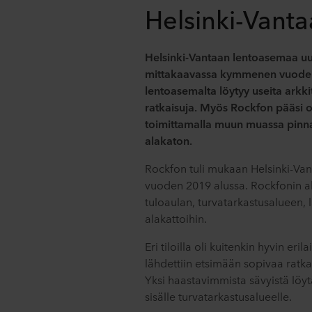
Helsinki-Vant
Helsinki-Vantaan lentoasemaa uudi
mittakaavassa kymmenen vuoden
lentoasemalta löytyy useita arkkit
ratkaisuja. Myös Rockfon pääsi o
toimittamalla muun muassa pin
alakaton.
Rockfon tuli mukaan Helsinki-V
vuoden 2019 alussa. Rockfonin aku
tuloaulan, turvatarkastusalueen, l
alakattoihin.
Eri tiloilla oli kuitenkin hyvin eri
lähdettiin etsimään sopivaa ratkai
Yksi haastavimmista sävyistä löyt
sisälle turvatarkastusalueelle.