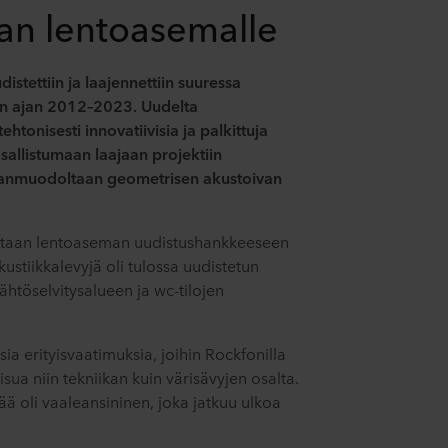
aan lentoasemalle
stettiin ja laajennettiin suuressa
 ajan 2012–2023. Uudelta
ehtonisesti innovatiivisia ja palkittuja
sallistumaan laajaan projektiin
nanmuodoltaan geometrisen akustoivan
antaan lentoaseman uudistushankkeeseen
stiikkalevyjä oli tulossa uudistetun
ähtöselvitysalueen ja wc-tilojen
laisia erityisvaatimuksia, joihin Rockfonilla
sua niin tekniikan kuin värisävyjen osalta.
ää oli vaaleansininen, joka jatkuu ulkoa