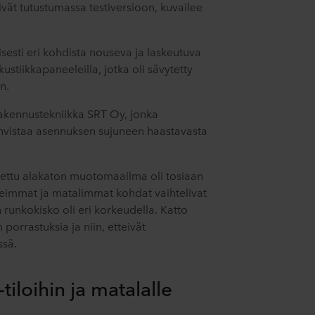
ivät tutustumassa testiversioon, kuvailee
isesti eri kohdista nouseva ja laskeutuva
kustiikkapaneeleilla, jotka oli sävytetty
n.
akennustekniikka SRT Oy, jonka
vistaa asennuksen sujuneen haastavasta
nettu alakaton muotomaailma oli tosiaan
immat ja matalimmat kohdat vaihtelivat
n runkokisko oli eri korkeudella. Katto
 porrastuksia ja niin, etteivät
ssä.
tiloihin ja matalalle