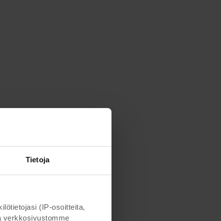
Tietoja
ietojasi (IP-osoitteita,
otta verkkosivustomme