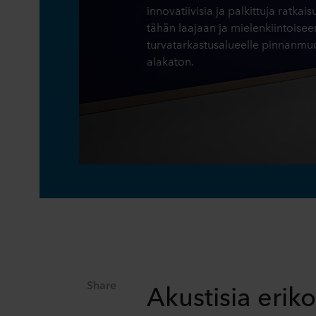
innovatiivisia ja palkittuja ratka
tähän laajaan ja mielenkiintoise
turvatarkastusalueelle pinnanmu
alakaton.
Share
Akustisia eriko