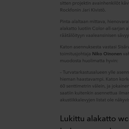
sitten projektin avainhenkilöt käv
Rockfonin Jari Kivistö.
Pinta-alaltaan mittava, hienovara
alakatto luotiin Color-all-sarjan a
räätälöityyn vaaleansinisen sävyy
Katon asennuksesta vastasi Sisär
toimitusjohtaja
Niko Oinonen
vah
muodosta huolimatta hyvin:
– Turvatarkastusalueen ylle asen
hieman haastavampi. Katon korke
60 senttimetrin välein, ja jokaine
saatiin kuitenkin asennettua ilman
akustiikkalevyjen listat ole näkyvi
Lukittu alakatto wc-