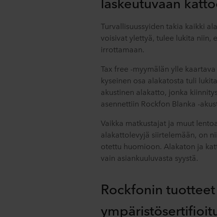
laskeutuvaan katt
Turvallisuussyiden takia kaikki al
voisivat ylettyä, tulee lukita niin,
irrottamaan.
Tax free -myymälän ylle kaartava 
kyseinen osa alakatosta tuli lukita
akustinen alakatto, jonka kiinnity
asennettiin Rockfon Blanka -akust
Vaikka matkustajat ja muut lentoa
alakattolevyjä siirtelemään, on ni
otettu huomioon. Alakaton ja kat
vain asiankuuluvasta syystä.
Rockfonin tuotteet
ympäristösertifioit