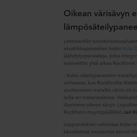
Oikean värisävyn e
lämpösäteilypaneel
Lentokentän turvatarkastusalueen
akustiikkapaneelien lisäksi
Itula 
jäähdytyspaneeleja, jotka integro
asennettiin yhtä aikaa Rockfonin 
– Itulan säteilypaneelien metallipi
vaiheessa, kun Rockfonilta tilatti
sovittaminen metallin väriin oli me
lailla eri materiaaleissa. Veikkai
löysimme oikean sävyn. Lopullinen
Rockfonin myyntipäällikkö
Jari K
Lopputuloksen vahvistaa Itulan m
kävelleensä muutaman kerran tila