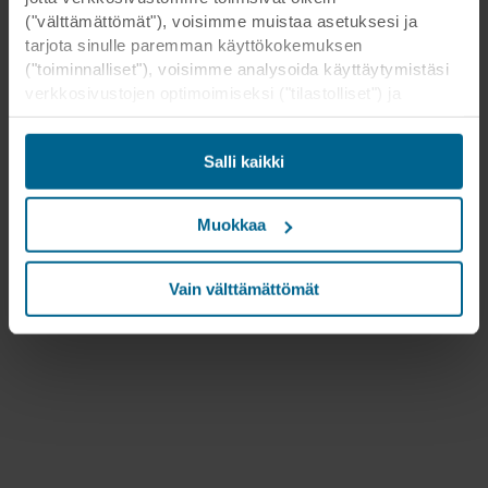
("välttämättömät"), voisimme muistaa asetuksesi ja
tarjota sinulle paremman käyttökokemuksen
("toiminnalliset"), voisimme analysoida käyttäytymistäsi
verkkosivustojen optimoimiseksi ("tilastolliset") ja
kohdistaaksemme sisältömme ja mainoksemme
sosiaalisessa mediassa sekä ulkoisissa
Salli kaikki
verkkosivustoissa perustuen käyttäytymiseesi
verkkosivustoillamme ("markkinointi"). Tietoja
verkkosivustomme käytöstä voidaan luovuttaa
Muokkaa
sosiaalisen median, mainonta- ja
analysointikumppaneillemme. Kumppanimme voivat
yhdistää nämä tiedot muihin tietoihin, jotka heille on
Vain välttämättömät
aikaisemmin annettu tai jotka he ovat keränneet
palveluidensa avulla. Kumppani voi olla kolmannessa
maassa, mukaan lukien Yhdysvallat, ja hyväksymällä
evästeet hyväksyt myös tämän siirron. Muistathan, että
suojan taso kolmannessa maassa ei välttämättä ole
sama kuin EU/ETA-maissa.
Alla on lisätietoja evästeiden asettamisesta,