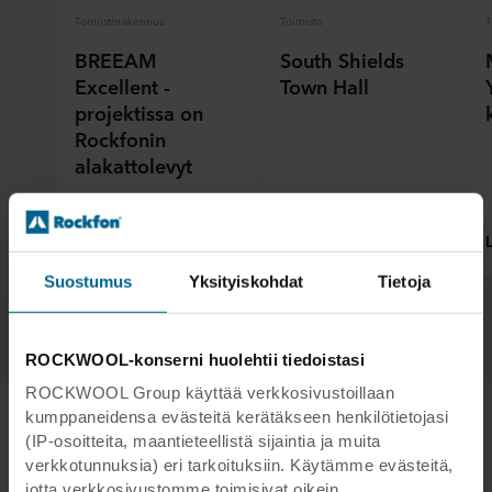
Toimistorakennus
Toimisto
T
BREEAM
South Shields
Excellent -
Town Hall
projektissa on
Rockfonin
alakattolevyt
Lue lisää
Lue lisää
Suostumus
Yksityiskohdat
Tietoja
1
/
5
ROCKWOOL-konserni huolehtii tiedoistasi
ROCKWOOL Group käyttää verkkosivustoillaan
kumppaneidensa evästeitä kerätäkseen henkilötietojasi
(IP-osoitteita, maantieteellistä sijaintia ja muita
verkkotunnuksia) eri tarkoituksiin. Käytämme evästeitä,
jotta verkkosivustomme toimisivat oikein