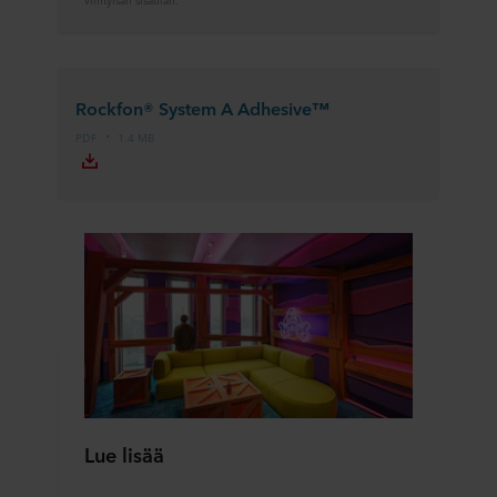
Rockfon® System A Adhesive™
PDF
1.4 MB
Lue lisää