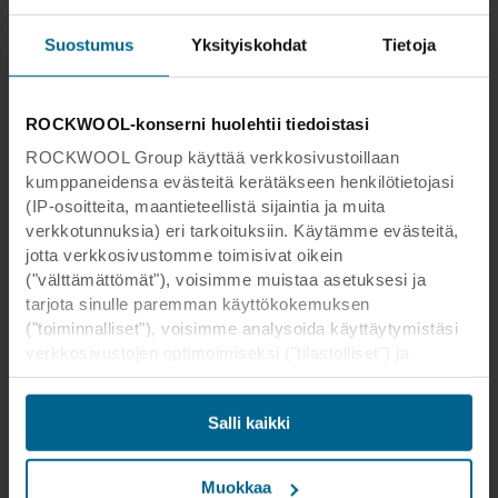
miten varmistat paremman sisäilmaston
Rockfonin ratkaisujen avulla.
Suostumus
Yksityiskohdat
Tietoja
Lue lisää
ROCKWOOL-konserni huolehtii tiedoistasi
ROCKWOOL Group käyttää verkkosivustoillaan
kumppaneidensa evästeitä kerätäkseen henkilötietojasi
(IP-osoitteita, maantieteellistä sijaintia ja muita
verkkotunnuksia) eri tarkoituksiin. Käytämme evästeitä,
jotta verkkosivustomme toimisivat oikein
("välttämättömät"), voisimme muistaa asetuksesi ja
tarjota sinulle paremman käyttökokemuksen
("toiminnalliset"), voisimme analysoida käyttäytymistäsi
verkkosivustojen optimoimiseksi ("tilastolliset") ja
kohdistaaksemme sisältömme ja mainoksemme
sosiaalisessa mediassa sekä ulkoisissa
Salli kaikki
verkkosivustoissa perustuen käyttäytymiseesi
Lehdistötiedote
11 kesäk. 2020
verkkosivustoillamme ("markkinointi"). Tietoja
Miksi valon heijastuminen kannattaa
verkkosivustomme käytöstä voidaan luovuttaa
Muokkaa