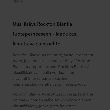
Share
Uusi lisäys Rockfon Blanka
tuoteperheeseen – laadukas,
liimattava vaihtoehto
Rockfon Blanka As on tuore, vasta lanseerattu
tuote, joka on uusi liimattava lisäys Rockfon
Blanka tuoteperheeseen. Rockfon Blanka As -
akustiikkalevyn avulla voidaan luoda
sisätiloihin sekä paras akustinen
vaimennusluokka että valon heijastuvuus.
Rockfon Blanka As erottuu joukosta, koska se
on markkinoiden valkoisin kivivillapohjainen
akustiikkalevy, jonka pinta heijastaa