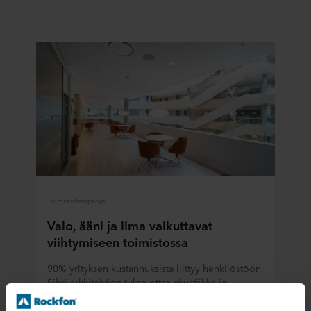
Toimistokampanja
Valo, ääni ja ilma vaikuttavat
viihtymiseen toimistossa
90% yrityksen kustannuksista liittyy henkilöstöön.
Siksi arkkitehtien tulee ottaa akustiikka ja
sisäilmasto huomioon jo suunnittelutyön
alkuvaiheessa. Kun jatkat lukemista, huomaat,