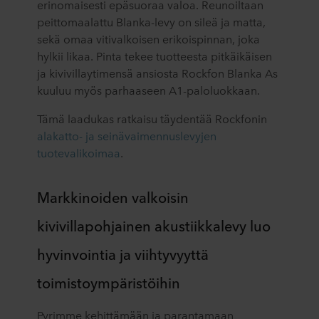
erinomaisesti epäsuoraa valoa. Reunoiltaan
peittomaalattu Blanka-levy on sileä ja matta,
sekä omaa vitivalkoisen erikoispinnan, joka
hylkii likaa. Pinta tekee tuotteesta pitkäikäisen
ja kivivillaytimensä ansiosta Rockfon Blanka As
kuuluu myös parhaaseen A1-paloluokkaan.
Tämä laadukas ratkaisu täydentää Rockfonin
alakatto- ja seinävaimennuslevyjen
tuotevalikoimaa
.
Markkinoiden valkoisin
kivivillapohjainen akustiikkalevy luo
hyvinvointia ja viihtyvyyttä
toimistoympäristöihin
Pyrimme kehittämään ja parantamaan