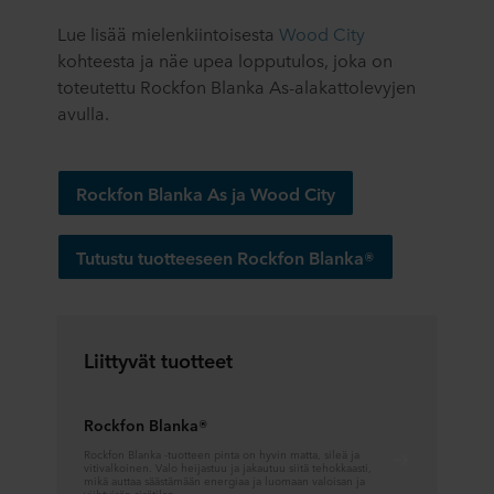
Lue lisää mielenkiintoisesta
Wood City
kohteesta ja näe upea lopputulos, joka on
toteutettu Rockfon Blanka As-alakattolevyjen
avulla.
Rockfon Blanka As ja Wood City
Tutustu tuotteeseen Rockfon Blanka®
Liittyvät tuotteet
Rockfon Blanka®
Rockfon Blanka -tuotteen pinta on hyvin matta, sileä ja
vitivalkoinen. Valo heijastuu ja jakautuu siitä tehokkaasti,
mikä auttaa säästämään energiaa ja luomaan valoisan ja
viihtyisän sisätilan.