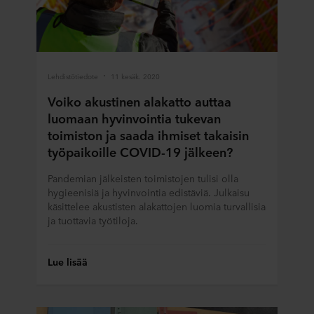
verkkosivustoillamme saat "Lisää"-osiosta ja
henkilötietojen käsittelystä
tietosuojalausekkeestamme
,
mukaan lukien sen ROCKWOOL-konserniin kuuluvan
yrityksen tiedot, joka on henkilötietojesi rekisterinpitäjä.
Lehdistötiedote
11 kesäk. 2020
Voiko akustinen alakatto auttaa
luomaan hyvinvointia tukevan
toimiston ja saada ihmiset takaisin
työpaikoille COVID-19 jälkeen?
Pandemian jälkeisten toimistojen tulisi olla
hygieenisiä ja hyvinvointia edistäviä. Julkaisu
käsittelee akustisten alakattojen luomia turvallisia
ja tuottavia työtiloja.
Lue lisää