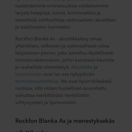
tuotteidemme ominaisuuksia voidaksemme
tarjota helppoja, luovia, toiminnallisia ja
esteettisiä vaihtoehtoja optimaalisen akustiikan
ja sisäilmaston luomiseksi.
Rockfon Blanka As - akustiikkalevy omaa
yhtenäisen, valkoisen ja optimaalisesti valoa
heijastavan pinnan, joka solveltuu täydellisesti
toimistorakennuksiin, joihin kaivataan kaunista
ja rauhallista viimeistelyä.
Akustiikka
ja
luonnonvalo
ovat iso osa nykypäivän
toimistosuunnittelua
. Ne ovat hyvin tärkeässä
roolissa, sillä niiden huolellinen suunniteltu
vaikuttaa merkittävästi henkilöstön
viihtyvyyteen ja hyvinvointiin.
Rockfon Blanka As ja menestyksekäs