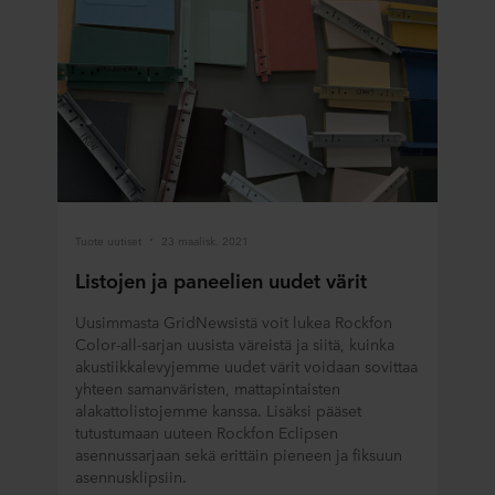
Tuote uutiset
23 maalisk. 2021
Listojen ja paneelien uudet värit
Uusimmasta GridNewsistä voit lukea Rockfon
Color-all-sarjan uusista väreistä ja siitä, kuinka
akustiikkalevyjemme uudet värit voidaan sovittaa
yhteen samanväristen, mattapintaisten
alakattolistojemme kanssa. Lisäksi pääset
tutustumaan uuteen Rockfon Eclipsen
asennussarjaan sekä erittäin pieneen ja fiksuun
asennusklipsiin.