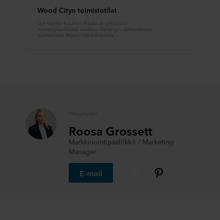
Wood Cityn toimistotilat
Lue kuinka Rockfon Blanka As pilotoitiin
menestyksekkäästi uudessa Helsingin Jätkäsaaressa
sijaitsevassa Wood City kohteessa.
Yhteystiedot
Roosa Grossett
Markkinointipäällikkö / Marketing
Manager
E-mail