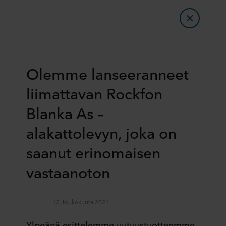
Olemme lanseeranneet
liimattavan Rockfon
Blanka As –
alakattolevyn, joka on
saanut erinomaisen
vastaanoton
12. toukokuuta 2021
Ylpeänä esittelemme uutuustuotteemme,