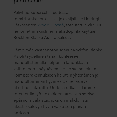
pilottihanke
Peliyhtiö Supercellin uudessa
toimistorakennuksessa, joka sijaitsee Helsingin
Jätkäsaaren
Wood Cityssä
, toteutettiin yli 5000
neliömetrin akustinen alakattopinta käyttäen
Rockfon Blanka As – ratkaisua.
Lämpimän vastaanoton saanut Rockfon Blanka
As oli täydellinen tähän kohteeseen
mahdollistamalla helpon ja laadukkaan
vaihtoehdon näyttävien tilojen suunniteluun.
Toimistorakennukseen haluttiin yhtenäinen ja
mahdollisimman hyvin valoa heijastava
akustinen alakatto. Uudella ratkaisullamme
toteutettiin työntekijöiden tarpeisiin sopiva
epäsuora valaistus, joka oli mahdollista
akustiikkalevyn hyvin valkoisen pinnan
ansiosta.