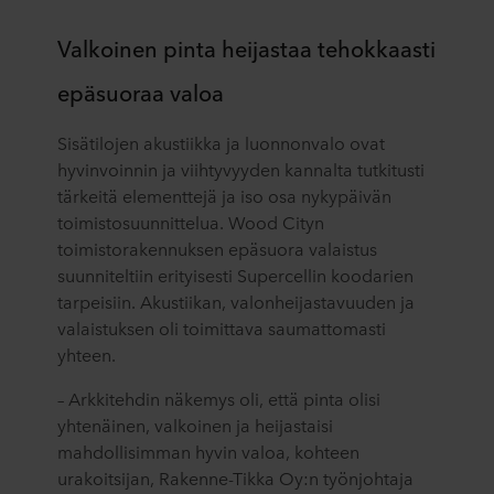
Valkoinen pinta heijastaa tehokkaasti
epäsuoraa valoa
Sisätilojen akustiikka ja luonnonvalo ovat
hyvinvoinnin ja viihtyvyyden kannalta tutkitusti
tärkeitä elementtejä ja iso osa nykypäivän
toimistosuunnittelua. Wood Cityn
toimistorakennuksen epäsuora valaistus
suunniteltiin erityisesti Supercellin koodarien
tarpeisiin. Akustiikan, valonheijastavuuden ja
valaistuksen oli toimittava saumattomasti
yhteen.
– Arkkitehdin näkemys oli, että pinta olisi
yhtenäinen, valkoinen ja heijastaisi
mahdollisimman hyvin valoa, kohteen
urakoitsijan, Rakenne-Tikka Oy:n työnjohtaja