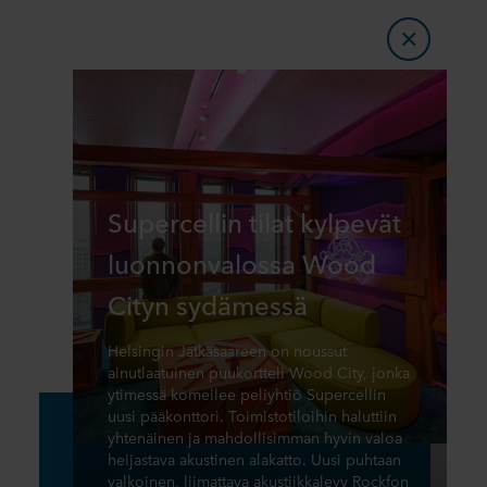
Supercellin tilat kylpevät
luonnonvalossa Wood
Cityn sydämessä
Helsingin Jätkäsaareen on noussut
ainutlaatuinen puukortteli Wood City, jonka
ytimessä komeilee peliyhtiö Supercellin
uusi pääkonttori. Toimistotiloihin haluttiin
yhtenäinen ja mahdollisimman hyvin valoa
heijastava akustinen alakatto. Uusi puhtaan
valkoinen, liimattava akustiikkalevy Rockfon