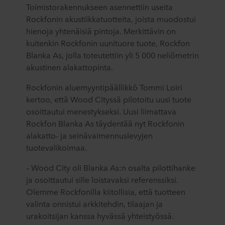
Toimistorakennukseen asennettiin useita
Rockfonin akustiikkatuotteita, joista muodostui
hienoja yhtenäisiä pintoja. Merkittävin on
kuitenkin Rockfonin uunituore tuote, Rockfon
Blanka As, jolla toteutettiin yli 5 000 neliömetrin
akustinen alakattopinta.
Rockfonin aluemyyntipäällikkö Tommi Loiri
kertoo, että Wood Cityssä pilotoitu uusi tuote
osoittautui menestykseksi. Uusi liimattava
Rockfon Blanka As täydentää nyt Rockfonin
alakatto- ja seinävaimennuslevyjen
tuotevalikoimaa.
– Wood City oli Blanka As:n osalta pilottihanke
ja osoittautui sille loistavaksi referenssiksi.
Olemme Rockfonilla kiitollisia, että tuotteen
valinta onnistui arkkitehdin, tilaajan ja
urakoitsijan kanssa hyvässä yhteistyössä.