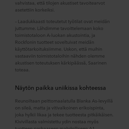
vahvistaa, että tilojen akustiset tavoitearvot
asetettiin korkeiksi.
– Laadukkaasti toteutetut työtilat ovat meidän
juttumme. Lähdimme tavoittelemaan koko
toimistotaloon A-luokan akustointia, ja
Rockfonin tuotteet soveltuivat meidän
käyttötarkoituksiimme. Uskon, että muihin
vastaaviin toimistotaloihin nähden olemme
akustisen toteutuksen kärkipäässä, Saarinen
toteaa.
Näytön paikka uniikissa kohteessa
Reunoiltaan peittomaalatulla Blanka As-levyillä
on sileä, matta ja vitivalkoinen erikoispinta,
joka hylkii likaa ja tekee tuotteesta pitkäikäisen.
Kivivillasta valmistettu ydin nostaa myös
tuotteen parhaaseen mahdolliseen A1-