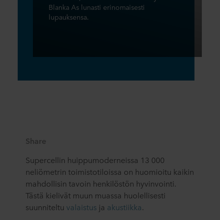
Blanka As lunasti erinomaisesti
lupauksensa.
Share
Supercellin huippumoderneissa 13 000
neliömetrin toimistotiloissa on huomioitu kaikin
mahdollisin tavoin henkilöstön hyvinvointi.
Tästä kielivät muun muassa huolellisesti
suunniteltu
valaistus
ja
akustiikka
.