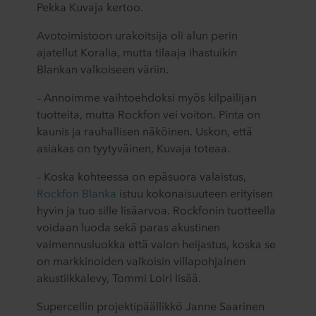
Pekka Kuvaja kertoo.
Avotoimistoon urakoitsija oli alun perin
ajatellut Koralia, mutta tilaaja ihastuikin
Blankan valkoiseen väriin.
– Annoimme vaihtoehdoksi myös kilpailijan
tuotteita, mutta Rockfon vei voiton. Pinta on
kaunis ja rauhallisen näköinen. Uskon, että
asiakas on tyytyväinen, Kuvaja toteaa.
– Koska kohteessa on epäsuora valaistus,
Rockfon Blanka
istuu kokonaisuuteen erityisen
hyvin ja tuo sille lisäarvoa. Rockfonin tuotteella
voidaan luoda sekä paras akustinen
vaimennusluokka että valon heijastus, koska se
on markkinoiden valkoisin villapohjainen
akustiikkalevy, Tommi Loiri lisää.
Supercellin projektipäällikkö Janne Saarinen