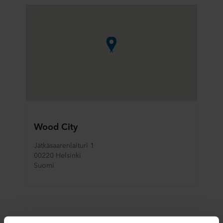
Wood City
Jätkäsaarenlaituri 1
00220 Helsinki
Suomi