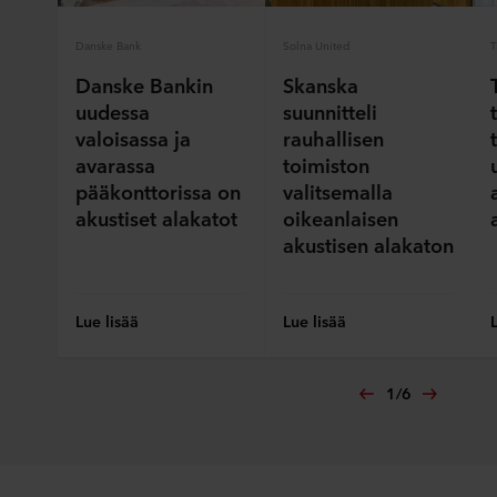
evästekuvaketta. Lisätietoa evästeiden käytöstä
Danske Bank
Solna United
T
verkkosivustoillamme saat "Lisää"-osiosta ja
henkilötietojen käsittelystä
tietosuojalausekkeestamme
,
Danske Bankin
Skanska
mukaan lukien sen ROCKWOOL-konserniin kuuluvan
uudessa
suunnitteli
yrityksen tiedot, joka on henkilötietojesi rekisterinpitäjä.
valoisassa ja
rauhallisen
avarassa
toimiston
pääkonttorissa on
valitsemalla
akustiset alakatot
oikeanlaisen
akustisen alakaton
Lue lisää
Lue lisää
1
/
6