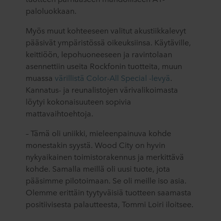
paloluokkaan.
Myös muut kohteeseen valitut akustiikkalevyt
pääsivät ympäristössä oikeuksiinsa. Käytäville,
keittiöön, lepohuoneeseen ja ravintolaan
asennettiin useita Rockfonin tuotteita, muun
muassa
värillistä Color-All Special -levyä
.
Kannatus- ja reunalistojen värivalikoimasta
löytyi kokonaisuuteen sopivia
mattavaihtoehtoja.
– Tämä oli uniikki, mieleenpainuva kohde
monestakin syystä. Wood City on hyvin
nykyaikainen toimistorakennus ja merkittävä
kohde. Samalla meillä oli uusi tuote, jota
pääsimme pilotoimaan. Se oli meille iso asia.
Olemme erittäin tyytyväisiä tuotteen saamasta
positiivisesta palautteesta, Tommi Loiri iloitsee.