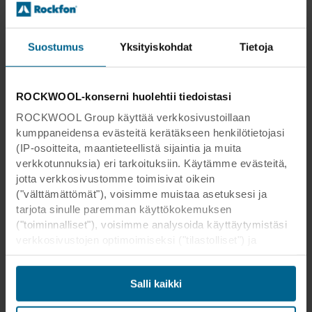
Suostumus
Yksityiskohdat
Tietoja
ROCKWOOL-konserni huolehtii tiedoistasi
Wood City
ROCKWOOL Group käyttää verkkosivustoillaan
kumppaneidensa evästeitä kerätäkseen henkilötietojasi
(IP-osoitteita, maantieteellistä sijaintia ja muita
verkkotunnuksia) eri tarkoituksiin. Käytämme evästeitä,
jotta verkkosivustomme toimisivat oikein
("välttämättömät"), voisimme muistaa asetuksesi ja
tarjota sinulle paremman käyttökokemuksen
Wood City
("toiminnalliset"), voisimme analysoida käyttäytymistäsi
verkkosivustojen optimoimiseksi ("tilastolliset") ja
Sijainti:
Helsinki, Suomi
kohdistaaksemme sisältömme ja mainoksemme
Arkkiteh
sosiaalisessa mediassa sekä ulkoisissa
Anttinen Oiva Arkkitehdit Oy
Salli kaikki
ti:
verkkosivustoissa perustuen käyttäytymiseesi
verkkosivustoillamme ("markkinointi"). Tietoja
Valokuv
Markku Pajunen