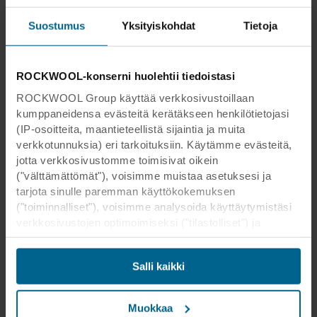
Suostumus
Yksityiskohdat
Tietoja
ROCKWOOL-konserni huolehtii tiedoistasi
ROCKWOOL Group käyttää verkkosivustoillaan
kumppaneidensa evästeitä kerätäkseen henkilötietojasi
(IP-osoitteita, maantieteellistä sijaintia ja muita
verkkotunnuksia) eri tarkoituksiin. Käytämme evästeitä,
jotta verkkosivustomme toimisivat oikein
("välttämättömät"), voisimme muistaa asetuksesi ja
tarjota sinulle paremman käyttökokemuksen
("toiminnalliset"), voisimme analysoida käyttäytymistäsi
verkkosivustojen optimoimiseksi ("tilastolliset") ja
kohdistaaksemme sisältömme ja mainoksemme
sosiaalisessa mediassa sekä ulkoisissa
Salli kaikki
verkkosivustoissa perustuen käyttäytymiseesi
verkkosivustoillamme ("markkinointi"). Tietoja
verkkosivustomme käytöstä voidaan luovuttaa
Muokkaa
sosiaalisen median, mainonta- ja