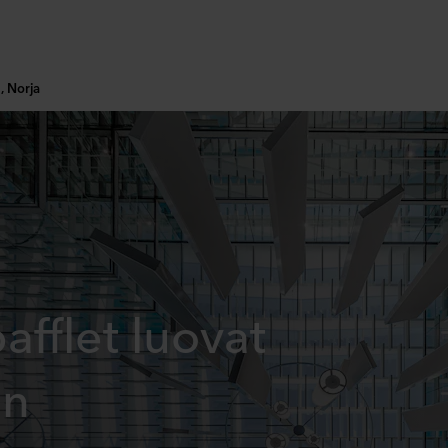
, Norja
afflet luovat
in