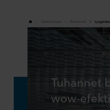
Käyttökohteet
Referenssit
Lysgården
Tuhannet b
wow-efekt