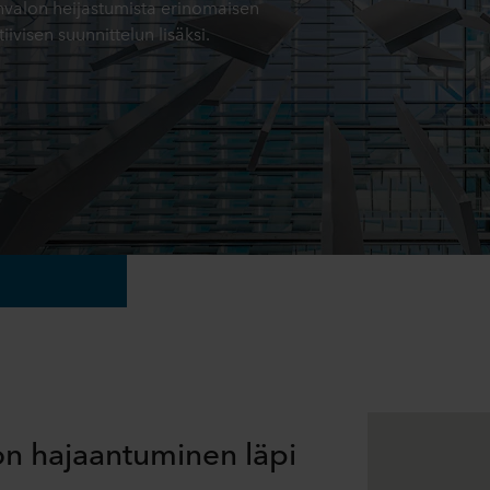
nvalon heijastumista erinomaisen
ivisen suunnittelun lisäksi.
on hajaantuminen läpi