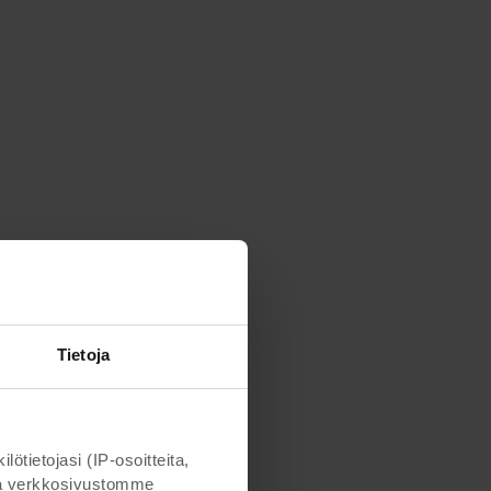
Tietoja
ietojasi (IP-osoitteita,
otta verkkosivustomme