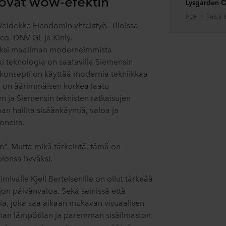
uovat wow-efektin
Lysgården O
PDF
966.3 
eidekke Eiendomin yhteistyö. Tiloissa
co, DNV GL ja Kinly.
a yksi maailman moderneimmista
ki teknologia on saatavilla Siemensin
ääkonsepti on käyttää modernia tekniikkaa
 on äärimmäisen korkea laatu
en ja Siemensin teknisten ratkaisujen
an hallita sisäänkäyntiä, valoa ja
oneita.
n". Mutta mikä tärkeintä, tämä on
olonsa hyväksi.
imivalle Kjell Bertelsenille on ollut tärkeää
ljon päivänvaloa. Sekä seinissä että
nia, joka saa aikaan mukavan visuaalisen
man lämpötilan ja paremman sisäilmaston.