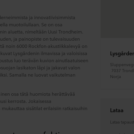
rneimmista ja innovatiivisimmista
ella muotoilullaan. Se on osa
nin aluetta, nimeltään Uusi Trondheim.
suuden, ja painopiste on tulevaisuuden
ttä noin 6000 Rockfon-akustiikkalevyä on
Lysgårde
ikkuvat Lysgårdenin ilmavissa ja valoisissa
pustus luo terävän kuvion ainutlaatuiseen
Sluppenveg
kosuojan lasikaton läpi ja jakavat valon
 7037 Tron
viksi. Samalla ne luovat vaikutelman
Norja
nainen osa tätä huomiota herättävää
si kerrosta. Jokaisessa
ukauttaa sisätilat erilaisiin ratkaisuihin
Lataa
Lataa tapaus