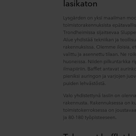
lasikaton
Lysgården on yksi maailman mode
toimistorakennuksista epätavallis
Trondheimissa sijaitsevaa Sluppe
Alue yhdistää tekniikan ja teolli
rakennuksissa. Olemme iloisia, e
valittu ja asennettu tilaan. Ne ro
huoneissa. Niiden pilkuntarkka ri
ilmapiiriin. Bafflet antavat aurin
pieniksi auringon ja varjojen juo
puiden lehvästöstä.
Valo yhdistettynä lasiin on olen
rakennusta. Rakennuksessa on kuu
toimistokerroksessa on joustavaa m
ja 80-180 työpisteeseen.