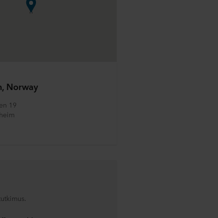
n, Norway
en 19
dheim
tutkimus.