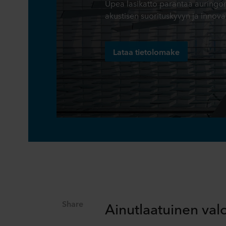
Upea lasikatto parantaa auringo
akustisen suorituskyvyn ja innovati
Lataa tietolomake
Share
Ainutlaatuinen val