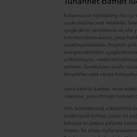
Tuhannet bafflet l
Rakennus on Kjeldsberg AS:n ja V
vuokralaisina ovat Veidekke, Swe
Lysgårdenin tavoitteena oli oll
toimistorakennuksista, jossa kaik
sovelluspalveluista. Projektin p
energiansäästöön. Lysgårdenissa
arkkitehtuurin, materiaalivalintoj
suhteen. Sovelluksen avulla voida
lämpötilaa sekä varata kokoushu
Upea kahvila tuottaa "wow-efekti
rakennus, jossa ihmiset tuntevat 
HUS Arkitekterissä arkkitehtinä to
luoda hyvät työtilat, joissa on pa
katoissa on paljon paljasta beto
ilmeen. Se antaa myös tasaisem