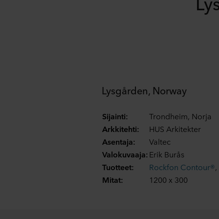
Ly
Lysgården, Norway
Sijainti:
Trondheim, Norja
Arkkitehti:
HUS Arkitekter
Asentaja:
Valtec
Valokuvaaja:
Erik Burås
Tuotteet:
Rockfon Contour®
,
Mitat:
1200 x 300