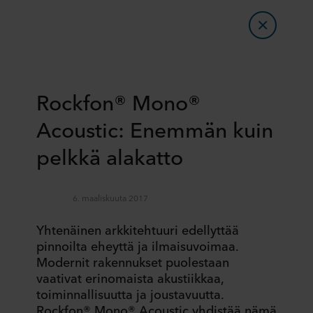
Rockfon® Mono®
Acoustic: Enemmän kuin
pelkkä alakatto
6. maaliskuuta 2017
Yhtenäinen arkkitehtuuri edellyttää
pinnoilta eheyttä ja ilmaisuvoimaa.
Modernit rakennukset puolestaan
vaativat erinomaista akustiikkaa,
toiminnallisuutta ja joustavuutta.
Rockfon® Mono® Acoustic yhdistää nämä