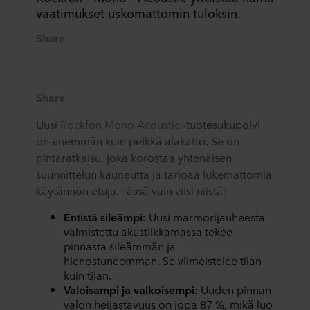
vaatimukset uskomattomin tuloksin.
Share
Share
Uusi
Rockfon Mono Acoustic
-tuotesukupolvi
on enemmän kuin pelkkä alakatto. Se on
pintaratkaisu, joka korostaa yhtenäisen
suunnittelun kauneutta ja tarjoaa lukemattomia
käytännön etuja. Tässä vain viisi niistä:
Entistä sileämpi:
Uusi marmorijauheesta
valmistettu akustiikkamassa tekee
pinnasta sileämmän ja
hienostuneemman. Se viimeistelee tilan
kuin tilan.
Valoisampi ja valkoisempi:
Uuden pinnan
valon heijastavuus on jopa 87 %, mikä luo