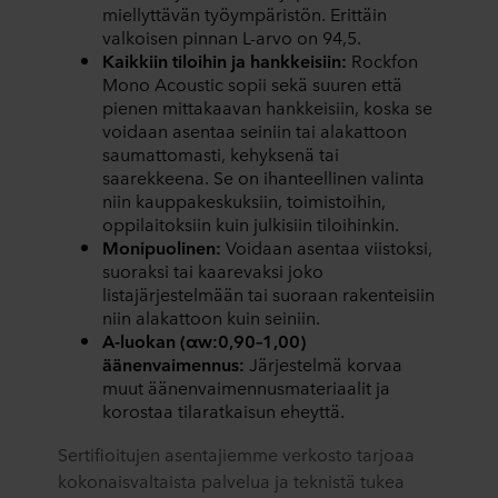
miellyttävän työympäristön. Erittäin
valkoisen pinnan L-arvo on 94,5.
Kaikkiin tiloihin ja hankkeisiin:
Rockfon
Mono Acoustic sopii sekä suuren että
pienen mittakaavan hankkeisiin, koska se
voidaan asentaa seiniin tai alakattoon
saumattomasti, kehyksenä tai
saarekkeena. Se on ihanteellinen valinta
niin kauppakeskuksiin, toimistoihin,
oppilaitoksiin kuin julkisiin tiloihinkin.
Monipuolinen:
Voidaan asentaa viistoksi,
suoraksi tai kaarevaksi joko
listajärjestelmään tai suoraan rakenteisiin
niin alakattoon kuin seiniin.
A-luokan (αw:0,90–1,00)
äänenvaimennus:
Järjestelmä korvaa
muut äänenvaimennusmateriaalit ja
korostaa tilaratkaisun eheyttä.
Sertifioitujen asentajiemme verkosto tarjoaa
kokonaisvaltaista palvelua ja teknistä tukea