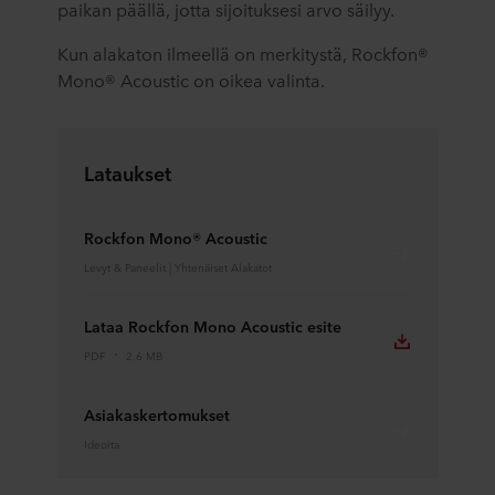
paikan päällä, jotta sijoituksesi arvo säilyy.
Kun alakaton ilmeellä on merkitystä, Rockfon®
Mono® Acoustic on oikea valinta.
Lataukset
Rockfon Mono® Acoustic
Levyt & Paneelit | Yhtenäiset Alakatot
Lataa Rockfon Mono Acoustic esite
PDF
2.6 MB
Asiakaskertomukset
Ideoita