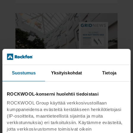
Suostumus
Yksityiskohdat
Tietoja
Tuote uutiset
02 maalisk. 2018
Lue uusi grid-uutistiedote ja tietoja
ROCKWOOL-konserni huolehtii tiedoistasi
uusimmista listajärjestelmistä
ROCKWOOL Group käyttää verkkosivustoillaan
Kolmannessa Grid-uutistiedotteessa esittelemme
kumppaneidensa evästeitä kerätäkseen henkilötietojasi
useita tuote- ja ratkaisu-uutuuksia, joissa
(IP-osoitteita, maantieteellistä sijaintia ja muita
esteettisyys yhdistyy monikäyttöisyyteen ja
verkkotunnuksia) eri tarkoituksiin. Käytämme evästeitä,
toimivuuteen
jotta verkkosivustomme toimisivat oikein