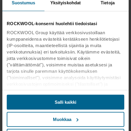
Suostumus
Yksityiskohdat
Tietoja
ROCKWOOL-konserni huolehtii tiedoistasi
ROCKWOOL Group käyttää verkkosivustoillaan
kumppaneidensa evästeitä kerätäkseen henkilötietojasi
(IP-osoitteita, maantieteellistä sijaintia ja muita
verkkotunnuksia) eri tarkoituksiin. Käytämme evästeitä,
jotta verkkosivustomme toimisivat oikein
("välttämättömät"), voisimme muistaa asetuksesi ja
tarjota sinulle paremman käyttökokemuksen
("toiminnalliset"), voisimme analysoida käyttäytymistäsi
verkkosivustojen optimoimiseksi ("tilastolliset") ja
kohdistaaksemme sisältömme ja mainoksemme
sosiaalisessa mediassa sekä ulkoisissa
Salli kaikki
verkkosivustoissa perustuen käyttäytymiseesi
verkkosivustoillamme ("markkinointi"). Tietoja
verkkosivustomme käytöstä voidaan luovuttaa
Muokkaa
sosiaalisen median, mainonta- ja
analysointikumppaneillemme. Kumppanimme voivat