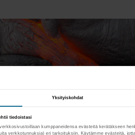
Tuotteiden
edut
Yksityiskohdat
ii tiedoistasi
kosivustoillaan kumppaneidensa evästeitä kerätäkseen henkilöt
 muita verkkotunnuksia) eri tarkoituksiin. Käytämme evästeitä, j