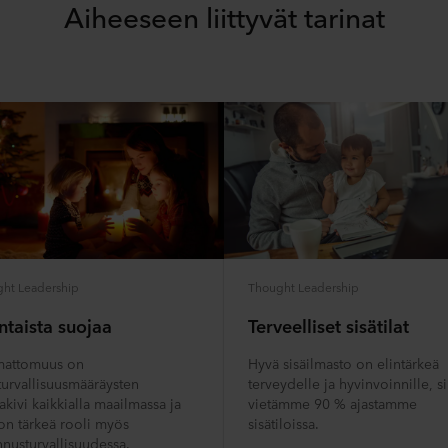
Aiheeseen liittyvät tarinat
ht Leadership
Thought Leadership
ntaista suojaa
Terveelliset sisätilat
mattomuus on
Hyvä sisäilmasto on elintärkeä
turvallisuusmääräysten
terveydelle ja hyvinvoinnille, si
kivi kaikkialla maailmassa ja
vietämme 90 % ajastamme
 on tärkeä rooli myös
sisätiloissa.
nnusturvallisuudessa.