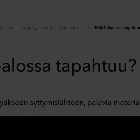
ys, turvallisuus ja hyvinvointi sisäympäristössä
Mitä tulipalossa tapahtu
palossa tapahtuu?
tyäkseen syttymislähteen, palavia materia