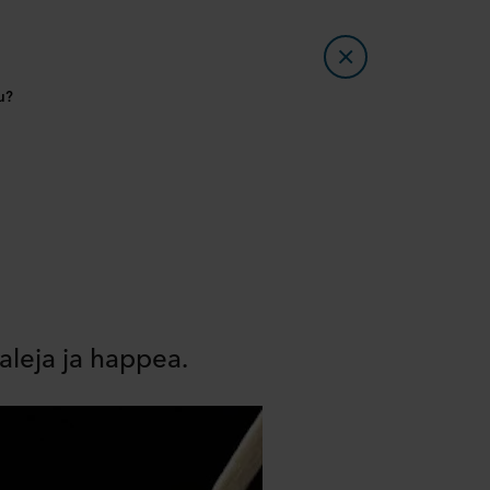
u?
aleja ja happea.