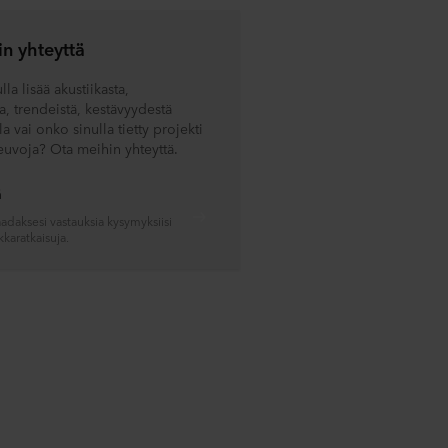
n yhteyttä
la lisää akustiikasta,
a, trendeistä, kestävyydestä
a vai onko sinulla tietty projekti
neuvoja? Ota meihin yhteyttä.
ä
aadaksesi vastauksia kysymyksiisi
kkaratkaisuja.