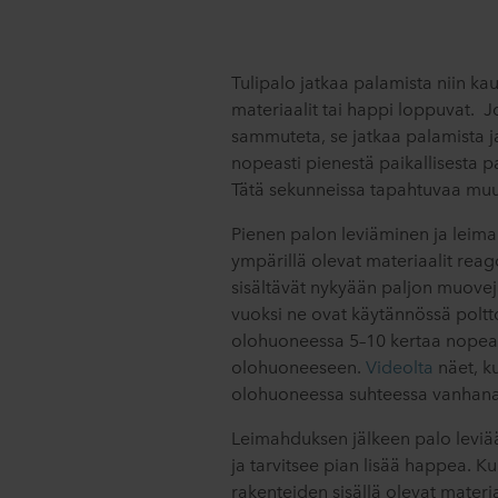
Tulipalo jatkaa palamista niin k
materiaalit tai happi loppuvat. Jo
sammuteta, se jatkaa palamista j
nopeasti pienestä paikallisesta 
Tätä sekunneissa tapahtuvaa muu
Pienen palon leviäminen ja leima
ympärillä olevat materiaalit reag
sisältävät nykyään paljon muoveja
vuoksi ne ovat käytännössä poltto
olohuoneessa 5–10 kertaa nopea
olohuoneeseen.
Videolta
näet, k
olohuoneessa suhteessa vanhana
Leimahduksen jälkeen palo leviää
ja tarvitsee pian lisää happea. 
rakenteiden sisällä olevat materiaa