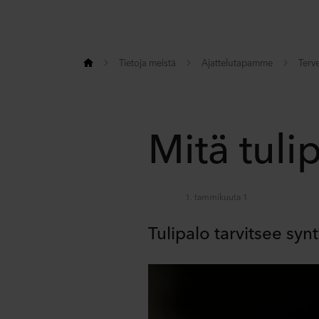
Tietoja meistä
Ajattelutapamme
Terve
Mitä tuli
1. tammikuuta 1
Tulipalo tarvitsee syn
Share