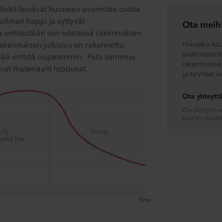
iekit leviävät huoneen avoimista ovista
koilman happi ja syttyvät
Ota meihi
lta entisestään sen edetessä rakennuksen
s rakennuksen julkisivu on rakennettu
Haluatko kuul
sisäilmastost
leviää entistä nopeammin. Palo sammuu
rakennusalall
vat materiaalit loppuvat.
ja tarvitset 
Ota yhteytt
Ota yhteyttä s
koskien akustii