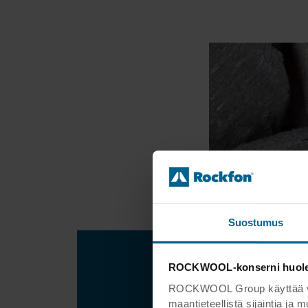
Suostumus
ROCKWOOL-konserni huoleht
ROCKWOOL Group käyttää verk
maantieteellistä sijaintia ja