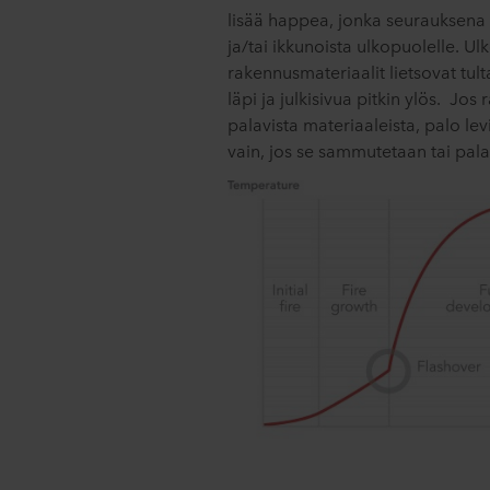
lisää happea, jonka seurauksena l
ja/tai ikkunoista ulkopuolelle. Ul
rakennusmateriaalit lietsovat tu
läpi ja julkisivua pitkin ylös. Jo
palavista materiaaleista, palo 
vain, jos se sammutetaan tai pala