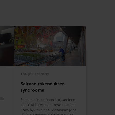
Thought Leadership
Sairaan rakennuksen
syndrooma
llä
Sairaan rakennuksen korjaaminen
voi sekä kasvattaa liikevoittoa että
lisätä hyvinvointia. Vietämme jopa
90 % ajastamme sisätiloissa. Sen