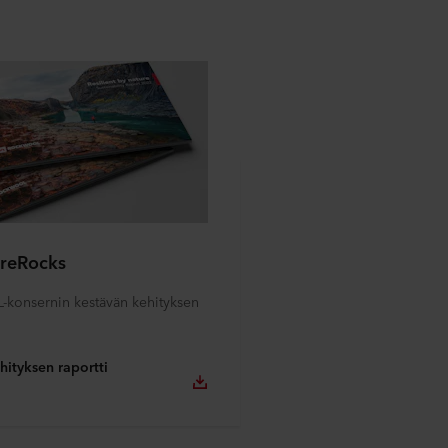
ureRocks
onsernin kestävän kehityksen
hityksen raportti