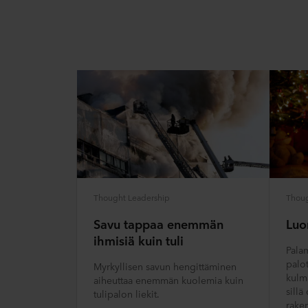
Thought Leadership
Thoug
Savu tappaa enemmän
Luo
ihmisiä kuin tuli
Pala
palo
Myrkyllisen savun hengittäminen
kulma
aiheuttaa enemmän kuolemia kuin
sillä
tulipalon liekit.
rake