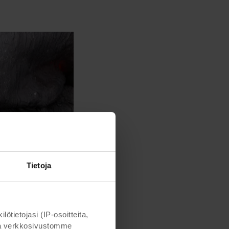
Tietoja
ietojasi (IP-osoitteita,
otta verkkosivustomme