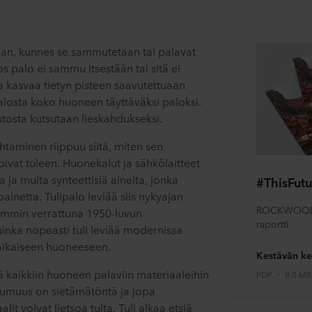
auan, kunnes se sammutetaan tai palavat
s palo ei sammu itsestään tai sitä ei
a kasvaa tietyn pisteen saavutettuaan
palosta koko huoneen täyttäväksi paloksi.
tosta kutsutaan lieskahdukseksi.
htaminen riippuu siitä, miten sen
oivat tuleen. Huonekalut ja sähkölaitteet
 ja muita synteettisiä aineita, jonka
#ThisFut
ainetta. Tulipalo leviää siis nykyajan
ROCKWOOL-k
mmin verrattuna 1950-luvun
raportti
uinka nopeasti tuli leviää modernissa
ikaiseen huoneeseen.
Kestävän ke
 kaikkiin huoneen palaviin materiaaleihin
PDF
8.0 MB
Kuumuus on sietämätöntä ja jopa
lit voivat lietsoa tulta. Tuli alkaa etsiä