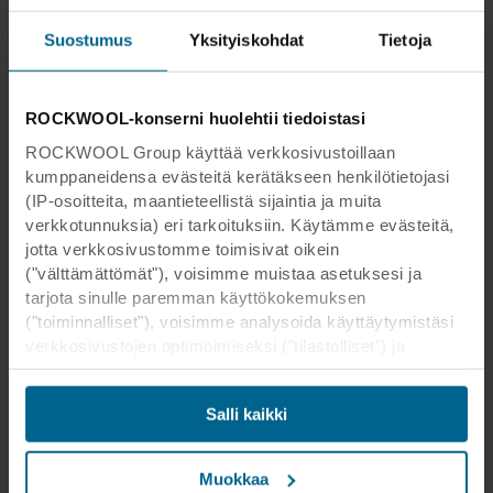
Suostumus
Yksityiskohdat
Tietoja
ROCKWOOL-konserni huolehtii tiedoistasi
ROCKWOOL Group käyttää verkkosivustoillaan
kumppaneidensa evästeitä kerätäkseen henkilötietojasi
(IP-osoitteita, maantieteellistä sijaintia ja muita
verkkotunnuksia) eri tarkoituksiin. Käytämme evästeitä,
jotta verkkosivustomme toimisivat oikein
("välttämättömät"), voisimme muistaa asetuksesi ja
tarjota sinulle paremman käyttökokemuksen
("toiminnalliset"), voisimme analysoida käyttäytymistäsi
verkkosivustojen optimoimiseksi ("tilastolliset") ja
kohdistaaksemme sisältömme ja mainoksemme
sosiaalisessa mediassa sekä ulkoisissa
Salli kaikki
verkkosivustoissa perustuen käyttäytymiseesi
verkkosivustoillamme ("markkinointi"). Tietoja
verkkosivustomme käytöstä voidaan luovuttaa
Muokkaa
sosiaalisen median, mainonta- ja